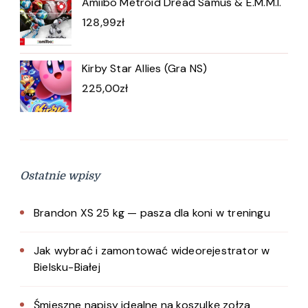
Amiibo Metroid Dread Samus & E.M.M.I.
128,99
zł
Kirby Star Allies (Gra NS)
225,00
zł
Ostatnie wpisy
Brandon XS 25 kg — pasza dla koni w treningu
Jak wybrać i zamontować wideorejestrator w
Bielsku-Białej
Śmieszne napisy idealne na koszulkę zołza