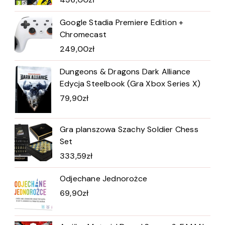
Google Stadia Premiere Edition +
Chromecast
249,00
zł
Dungeons & Dragons Dark Alliance
Edycja Steelbook (Gra Xbox Series X)
79,90
zł
Gra planszowa Szachy Soldier Chess
Set
333,59
zł
Odjechane Jednorożce
69,90
zł