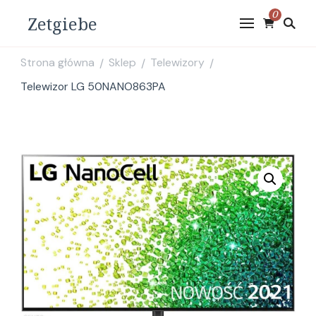
0
Zetgiebe
Strona główna
Sklep
Telewizory
/
/
/
Telewizor LG 50NANO863PA