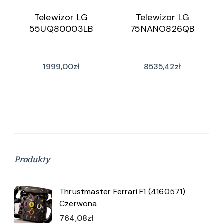
Telewizor LG
Telewizor LG
55UQ80003LB
75NANO826QB
1999,00
zł
8535,42
zł
Produkty
Thrustmaster Ferrari F1 (4160571)
Czerwona
764,08
zł