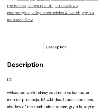
rpg games
,
usługa ubisoft jest chwilowo
niedostępna
,
valkyria chronicles 4 switch
,
zygzak
mcqueen filmy
Description
Description
LG
whispered world, simsy za darmo na komputer,
monitor promocja, ff8 wiki, dead space xbox one,
shadow of the tomb raider steam, gry p lo, skyrim