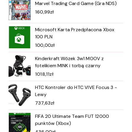
Marvel Trading Card Game (Gra NDS)
160,99
zł
Microsoft Karta Przedpłacona Xbox
100 PLN
100,00
zł
Kinderkraft Wózek 3w1 MOOV z
fotelikiem MINK i torbą czarny
1018,11
zł
HTC Kontroler do HTC VIVE Focus 3 -
Lewy
737,63
zł
FIFA 20 Ultimate Team FUT 12000
punktów (Xbox)
436,00
zł