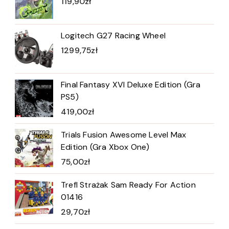
119,90
zł
Logitech G27 Racing Wheel
1299,75
zł
Final Fantasy XVI Deluxe Edition (Gra
PS5)
419,00
zł
Trials Fusion Awesome Level Max
Edition (Gra Xbox One)
75,00
zł
Trefl Strażak Sam Ready For Action
01416
29,70
zł