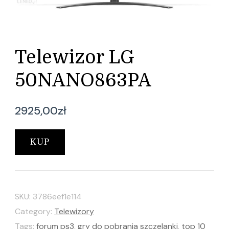
Telewizor LG
50NANO863PA
2925,00
zł
KUP
SKU:
3786eef1e114
Category:
Telewizory
Tags:
forum ps3
,
gry do pobrania szczelanki
,
top 10