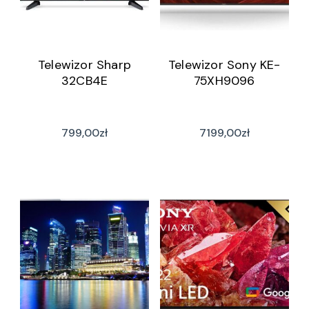
Telewizor Sharp
Telewizor Sony KE-
32CB4E
75XH9096
799,00
zł
7199,00
zł