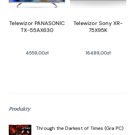
Telewizor PANASONIC
Telewizor Sony XR-
TX-55AX630
75X95K
4559,00
zł
16489,00
zł
Produkty
Through the Darkest of Times (Gra PC)