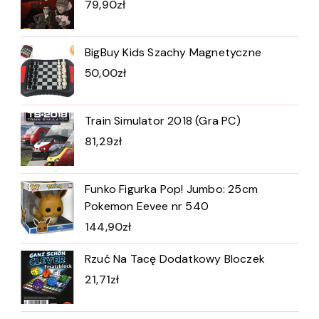
79,90
zł
BigBuy Kids Szachy Magnetyczne
50,00
zł
Train Simulator 2018 (Gra PC)
81,29
zł
Funko Figurka Pop! Jumbo: 25cm
Pokemon Eevee nr 540
144,90
zł
Rzuć Na Tacę Dodatkowy Bloczek
21,71
zł