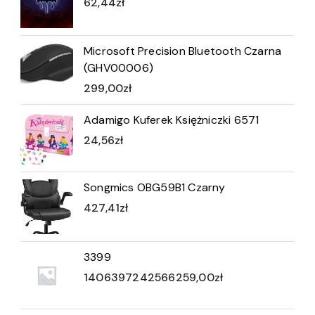
62,44
zł
Microsoft Precision Bluetooth Czarna
(GHV00006)
299,00
zł
Adamigo Kuferek Księżniczki 6571
24,56
zł
Songmics OBG59B1 Czarny
427,41
zł
3399
1406397242566259,00
zł