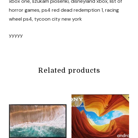
xbox one, szukam piosenki, disneyland xbox, list of
horror games, ps4 red dead redemption 1, racing
wheel ps4, tycoon city new york
yyyyy
Related products