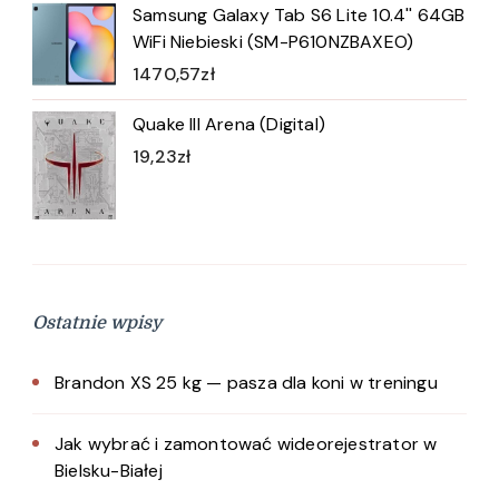
Samsung Galaxy Tab S6 Lite 10.4'' 64GB
WiFi Niebieski (SM-P610NZBAXEO)
1470,57
zł
Quake III Arena (Digital)
19,23
zł
Ostatnie wpisy
Brandon XS 25 kg — pasza dla koni w treningu
Jak wybrać i zamontować wideorejestrator w
Bielsku-Białej