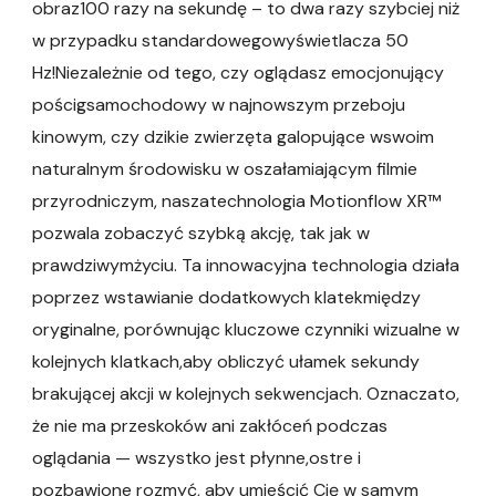
obraz100 razy na sekundę – to dwa razy szybciej niż
w przypadku standardowegowyświetlacza 50
Hz!Niezależnie od tego, czy oglądasz emocjonujący
pościgsamochodowy w najnowszym przeboju
kinowym, czy dzikie zwierzęta galopujące wswoim
naturalnym środowisku w oszałamiającym filmie
przyrodniczym, naszatechnologia Motionflow XR™
pozwala zobaczyć szybką akcję, tak jak w
prawdziwymżyciu. Ta innowacyjna technologia działa
poprzez wstawianie dodatkowych klatekmiędzy
oryginalne, porównując kluczowe czynniki wizualne w
kolejnych klatkach,aby obliczyć ułamek sekundy
brakującej akcji w kolejnych sekwencjach. Oznaczato,
że nie ma przeskoków ani zakłóceń podczas
oglądania — wszystko jest płynne,ostre i
pozbawione rozmyć, aby umieścić Cię w samym