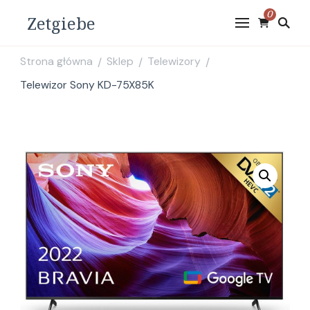
0
Zetgiebe
Strona główna
Sklep
Telewizory
/
/
/
Telewizor Sony KD-75X85K