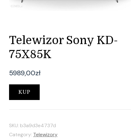
Telewizor Sony KD-
75X85K
5989,00
zł
KUP
SKU:
b3a9d3e4737d
Category:
Telewizory