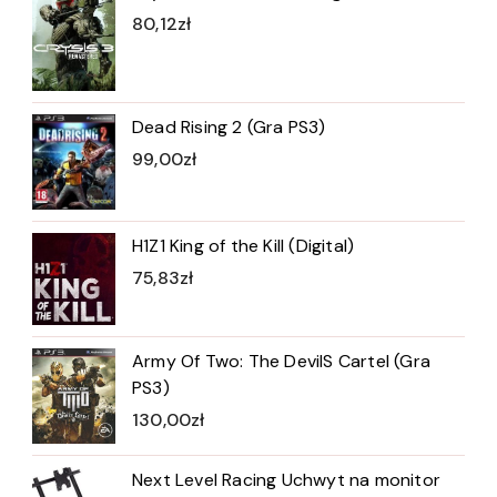
80,12
zł
Dead Rising 2 (Gra PS3)
99,00
zł
H1Z1 King of the Kill (Digital)
75,83
zł
Army Of Two: The DevilS Cartel (Gra
PS3)
130,00
zł
Next Level Racing Uchwyt na monitor