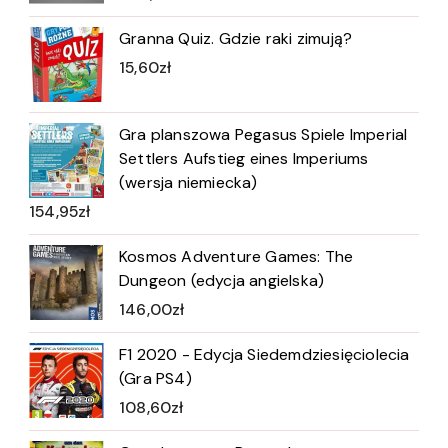
Granna Quiz. Gdzie raki zimują?
15,60
zł
Gra planszowa Pegasus Spiele Imperial
Settlers Aufstieg eines Imperiums
(wersja niemiecka)
154,95
zł
Kosmos Adventure Games: The
Dungeon (edycja angielska)
146,00
zł
F1 2020 - Edycja Siedemdziesięciolecia
(Gra PS4)
108,60
zł