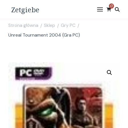
0
Zetgiebe
Strona główna
Sklep
Gry PC
/
/
/
Unreal Tournament 2004 (Gra PC)