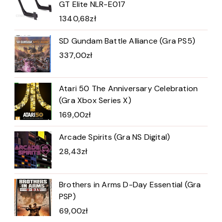
GT Elite NLR-E017
1340,68
zł
SD Gundam Battle Alliance (Gra PS5)
337,00
zł
Atari 50 The Anniversary Celebration
(Gra Xbox Series X)
169,00
zł
Arcade Spirits (Gra NS Digital)
28,43
zł
Brothers in Arms D-Day Essential (Gra
PSP)
69,00
zł