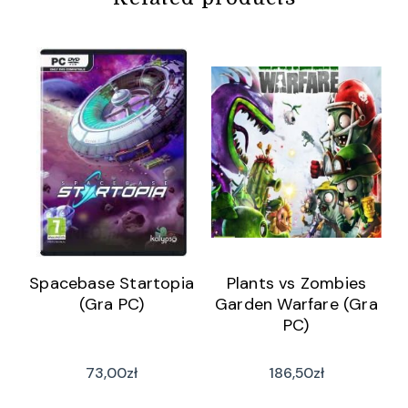
Spacebase Startopia
Plants vs Zombies
(Gra PC)
Garden Warfare (Gra
PC)
73,00
zł
186,50
zł