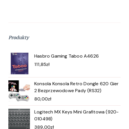
Produkty
Hasbro Gaming Taboo A4626
111,85
zł
Konsola Konsola Retro Dongle 620 Gier
2 Bezprzewodowe Pady (RS32)
80,00
zł
Logitech MX Keys Mini Grafitowa (920-
010498)
389,00
zł