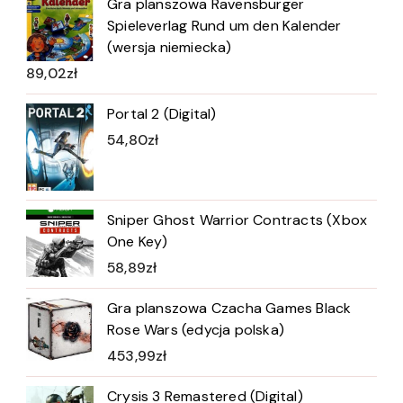
Gra planszowa Ravensburger
Spieleverlag Rund um den Kalender
(wersja niemiecka)
89,02
zł
Portal 2 (Digital)
54,80
zł
Sniper Ghost Warrior Contracts (Xbox
One Key)
58,89
zł
Gra planszowa Czacha Games Black
Rose Wars (edycja polska)
453,99
zł
Crysis 3 Remastered (Digital)