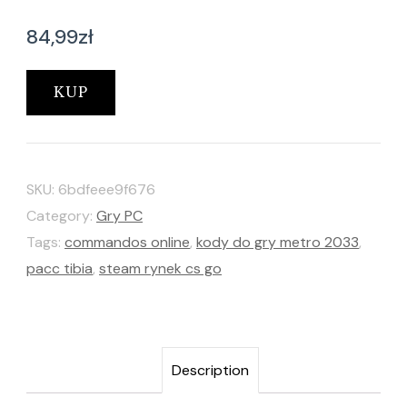
84,99
zł
KUP
SKU:
6bdfeee9f676
Category:
Gry PC
Tags:
commandos online
,
kody do gry metro 2033
,
pacc tibia
,
steam rynek cs go
Description