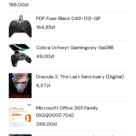
199,00
zł
PDP Fuse Black 049-012-GP
164,65
zł
Cobra Uchwyt Gamingowy Ga08B
49,00
zł
Dracula 2: The Last Sanctuary (Digital)
6,37
zł
Microsoft Office 365 Family
(6GQ0000704)
266,00
zł