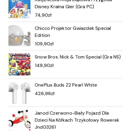
Disney Kraina Gier (Gra PC)
74,90
zł
Chicco Projektor Gwiazdek Special
Edition
109,90
zł
Snow Bros. Nick & Tom Special (Gra NS)
149,90
zł
OnePlus Buds Z2 Pearl White
426,96
zł
Janod Czerwono-Biały Pojazd Dla
Dzieci Na Kółkach Trzykołowy Rowerek
Jnd03261