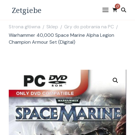
0
Zetgiebe
Strona główna
Sklep
Gry do pobrania na PC
/
/
/
Warhammer 40,000 Space Marine Alpha Legion
Champion Armour Set (Digital)