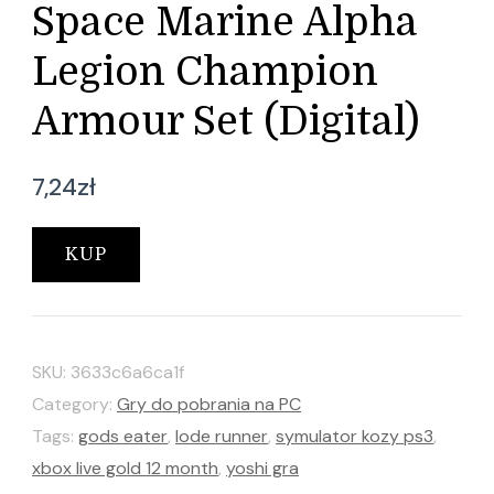
Space Marine Alpha
Legion Champion
Armour Set (Digital)
7,24
zł
KUP
SKU:
3633c6a6ca1f
Category:
Gry do pobrania na PC
Tags:
gods eater
,
lode runner
,
symulator kozy ps3
,
xbox live gold 12 month
,
yoshi gra