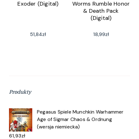
Exoder (Digital)
Worms Rumble Honor
& Death Pack
(Digital)
51,84
zł
18,99
zł
Produkty
Pegasus Spiele Munchkin Warhammer
Age of Sigmar Chaos & Ordnung
(wersja niemiecka)
61,93
zł