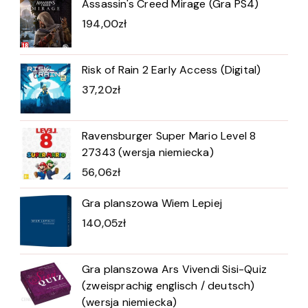
Assassin's Creed Mirage (Gra PS4)
194,00
zł
Risk of Rain 2 Early Access (Digital)
37,20
zł
Ravensburger Super Mario Level 8
27343 (wersja niemiecka)
56,06
zł
Gra planszowa Wiem Lepiej
140,05
zł
Gra planszowa Ars Vivendi Sisi-Quiz
(zweisprachig englisch / deutsch)
(wersja niemiecka)