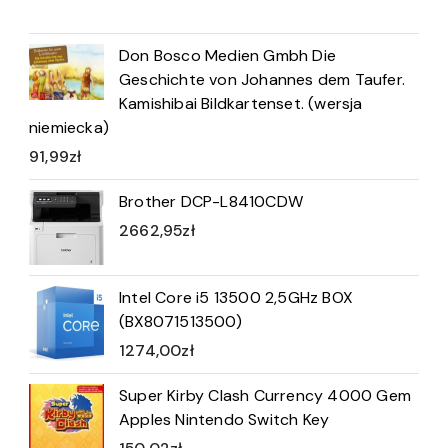
Don Bosco Medien Gmbh Die
Geschichte von Johannes dem Taufer.
Kamishibai Bildkartenset. (wersja
niemiecka)
91,99
zł
Brother DCP-L8410CDW
2662,95
zł
Intel Core i5 13500 2,5GHz BOX
(BX8071513500)
1274,00
zł
Super Kirby Clash Currency 4000 Gem
Apples Nintendo Switch Key