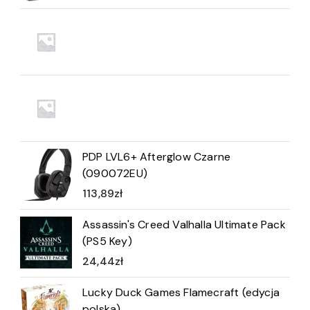
PDP LVL6+ Afterglow Czarne
(090072EU)
113,89
zł
Assassin's Creed Valhalla Ultimate Pack
(PS5 Key)
24,44
zł
Lucky Duck Games Flamecraft (edycja
polska)