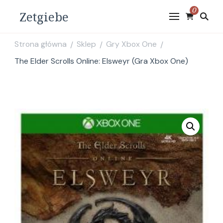
0
Zetgiebe
Strona główna
Sklep
Gry Xbox One
/
/
/
The Elder Scrolls Online: Elsweyr (Gra Xbox One)