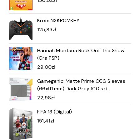
150,02
zł
Krom NXKROMKEY
125,83
zł
Hannah Montana Rock Out The Show
(Gra PSP)
29,00
zł
Gamegenic: Matte Prime CCG Sleeves
(66x91 mm) Dark Gray 100 szt.
22,98
zł
FIFA 13 (Digital)
151,41
zł