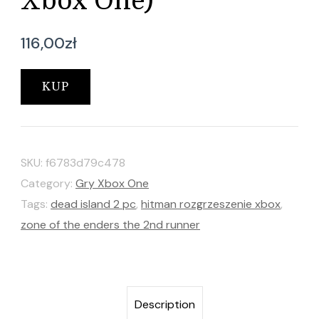
Xbox One)
116,00
zł
KUP
SKU:
f6783d79c478
Category:
Gry Xbox One
Tags:
dead island 2 pc
,
hitman rozgrzeszenie xbox
,
zone of the enders the 2nd runner
Description